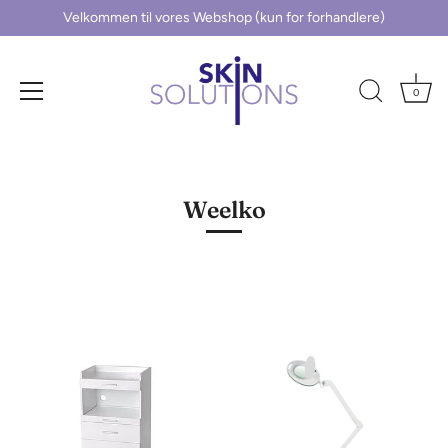
Velkommen til vores Webshop (kun for forhandlere)
0
Hop
til
indhold
Weelko