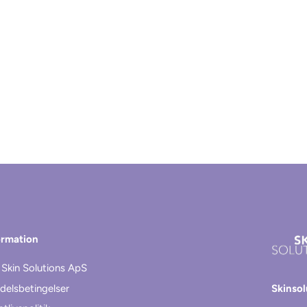
ormation
Skin Solutions ApS
delsbetingelser
Skinso