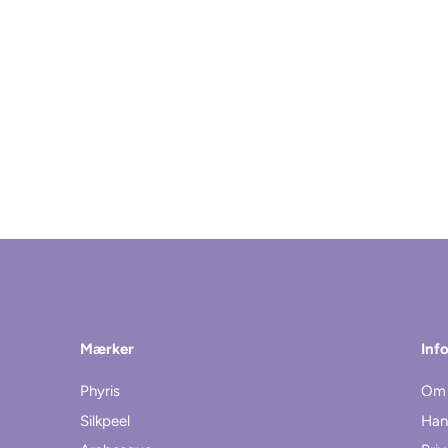
Mærker
Inf
Phyris
Om 
Silkpeel
Han