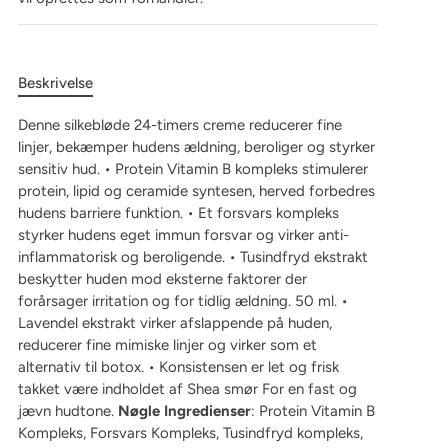
Beskrivelse
Denne silkebløde 24-timers creme reducerer fine
linjer, bekæmper hudens ældning, beroliger og styrker
sensitiv hud. • Protein Vitamin B kompleks stimulerer
protein, lipid og ceramide syntesen, herved forbedres
hudens barriere funktion. • Et forsvars kompleks
styrker hudens eget immun forsvar og virker anti-
inflammatorisk og beroligende. • Tusindfryd ekstrakt
beskytter huden mod eksterne faktorer der
forårsager irritation og for tidlig ældning. 50 ml. •
Lavendel ekstrakt virker afslappende på huden,
reducerer fine mimiske linjer og virker som et
alternativ til botox. • Konsistensen er let og frisk
takket være indholdet af Shea smør For en fast og
jævn hudtone.
Nøgle Ingredienser
: Protein Vitamin B
Kompleks, Forsvars Kompleks, Tusindfryd kompleks,