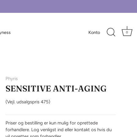
yness
Konto
0
Phyris
SENSITIVE ANTI-AGING
(Vejl. udsalgspris
475
)
Priser og bestilling er kun mulig for oprettede
forhandlere.
Log venligst ind
eller kontakt os hvis du
vil oprettes som forhandler.