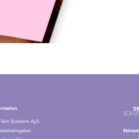
ormation
Skin Solutions ApS
delsbetingelser
Skinso