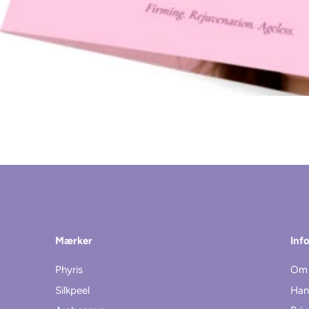
Mærker
Inf
Phyris
Om 
Silkpeel
Han